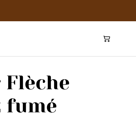
r Flèche
z fumé