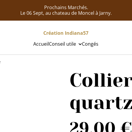
Prochains Marchés.
Le 06 Sept, au chateau de Moncel à Jarny.
Création Indiana57
Accueil
Conseil utile
Congés
é
Collie
quart
29,00 €