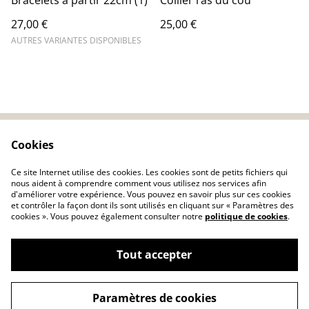
Bracelets à partir 22cm (1)
Collier ras du cou
27,00 €
25,00 €
AUTRES VARIANTES DISPONIBLES
Cookies
Nous contacter
Conditions générales
Politique de
Cookie
Ce site Internet utilise des cookies. Les cookies sont de petits fichiers qui
confidentialité
nous aident à comprendre comment vous utilisez nos services afin
d'améliorer votre expérience. Vous pouvez en savoir plus sur ces cookies
et contrôler la façon dont ils sont utilisés en cliquant sur « Paramètres des
cookies ». Vous pouvez également consulter notre
politique de cookies
.
Tout accepter
©
2026
Création Indiana57
Paramètres de cookies
powered by